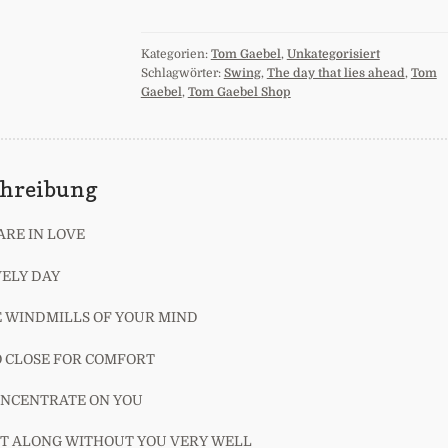
-
The
Kategorien:
Tom Gaebel
,
Unkategorisiert
day
Schlagwörter:
Swing
,
The day that lies ahead
,
Tom
that
Gaebel
,
Tom Gaebel Shop
lies
ahead
(EP
/
chreibung
Mini
Album
CD
ARE IN LOVE
-
2002)
VELY DAY
Menge
E WINDMILLS OF YOUR MIND
O CLOSE FOR COMFORT
CONCENTRATE ON YOU
GET ALONG WITHOUT YOU VERY WELL