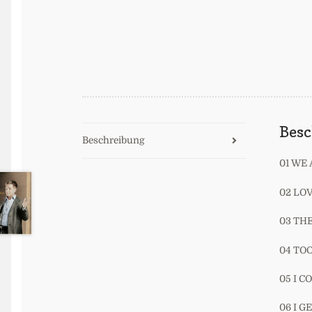
Bes
Beschreibung
01 WE 
02 LO
03 TH
04 TO
05 I 
06 I 