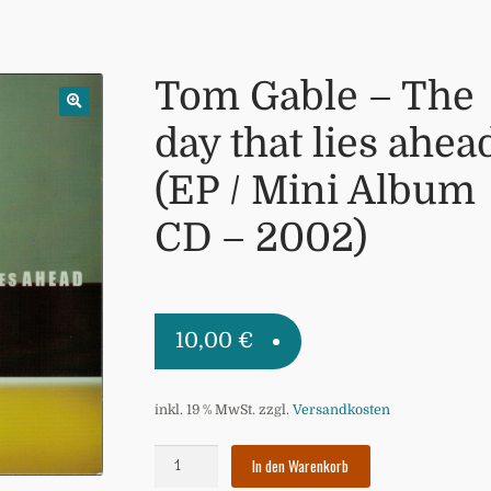
Tom Gable – The
day that lies ahea
(EP / Mini Album
CD – 2002)
10,00
€
inkl. 19 % MwSt.
zzgl.
Versandkosten
Tom
In den Warenkorb
Gable