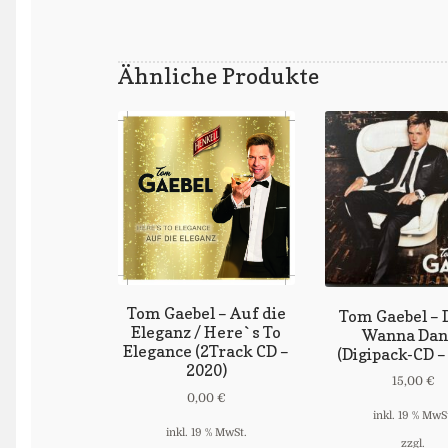
Ähnliche Produkte
Tom Gaebel – Auf die
Tom Gaebel – 
Eleganz / Here`s To
Wanna Dan
Elegance (2Track CD –
(Digipack-CD –
2020)
15,00
€
0,00
€
inkl. 19 % MwS
inkl. 19 % MwSt.
zzgl.