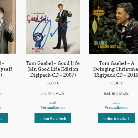
 –
Tom Gaebel – Good Life
Tom Gaebel – A
yself
(Mr. Good Life Edition
Swinging Christma
)
Digipack-CD – 2007)
(Digipack CD – 2015
15,00
€
15,00
€
t.
inkl. 19 % MwSt.
inkl. 19 % MwSt.
zzgl.
zzgl.
n
Versandkosten
Versandkosten
rb
In den Warenkorb
In den Warenkorb