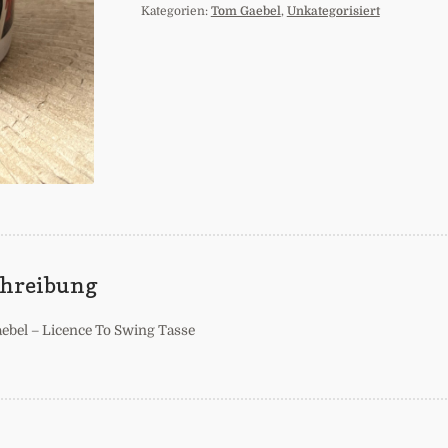
Kategorien:
Tom Gaebel
,
Unkategorisiert
To
Swing
Tasse
Menge
chreibung
ebel – Licence To Swing Tasse