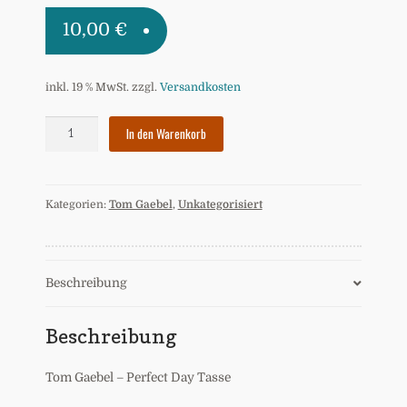
10,00
€
inkl. 19 % MwSt.
zzgl.
Versandkosten
Tom
In den Warenkorb
Gaebel
-
Perfect
Kategorien:
Tom Gaebel
,
Unkategorisiert
Day
Tasse
Menge
Beschreibung
Beschreibung
Tom Gaebel – Perfect Day Tasse